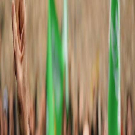
Sejarah
Lensa
Iqtishodia
Sastra
Literasi Umat