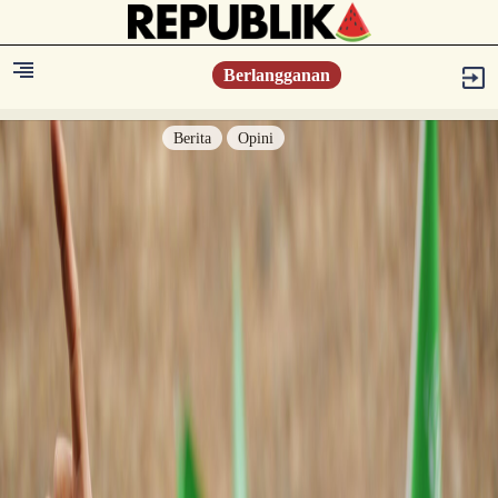
Berlangganan
Berita
Opini
Berita
Islam Digest
Hikmah
Opini
Konsultasi Syariah
Resonansi