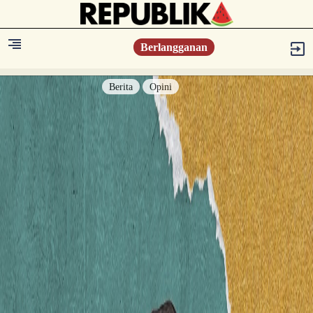
Berlangganan
Berita
Opini
Berita
Islam Digest
Hikmah
Opini
Konsultasi Syariah
Resonansi