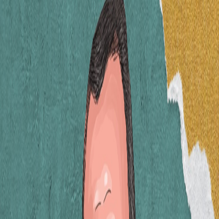
Sejarah
Lensa
Iqtishodia
Sastra
Literasi Umat