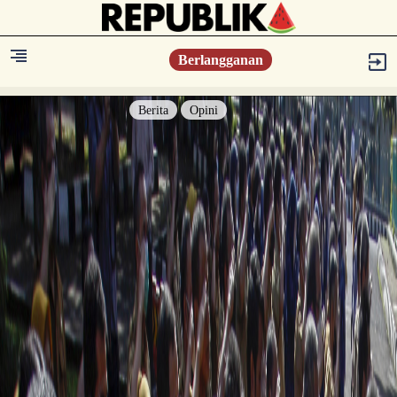
Berlangganan
Berita
Opini
Berita
Islam Digest
Hikmah
Opini
Konsultasi Syariah
Resonansi