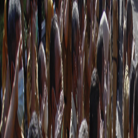
Sejarah
Lensa
Iqtishodia
Sastra
Literasi Umat