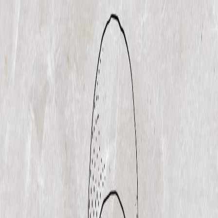
Sejarah
Lensa
Iqtishodia
Sastra
Literasi Umat