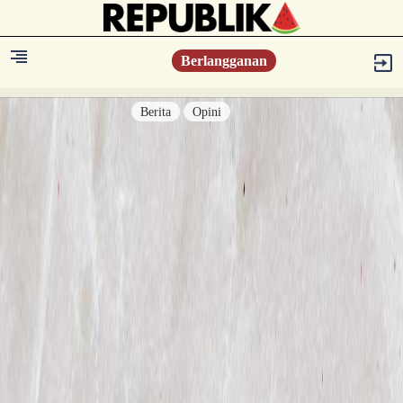
Berlangganan
Berita
Opini
Berita
Islam Digest
Hikmah
Opini
Konsultasi Syariah
Resonansi