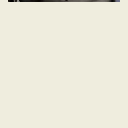
Internasional
Pembebasan Al-Aqsa Syaratkan Persatuan Negara Muslim
Nasional
| Berlangganan
Hak Pasien Peserta JKN dan Mendesaknya Pembenahan
Sistem