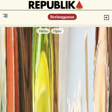
Berlangganan
Berita
Opini
Berita
Islam Digest
Hikmah
Opini
Konsultasi Syariah
Resonansi