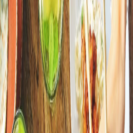
Sejarah
Lensa
Iqtishodia
Sastra
Literasi Umat