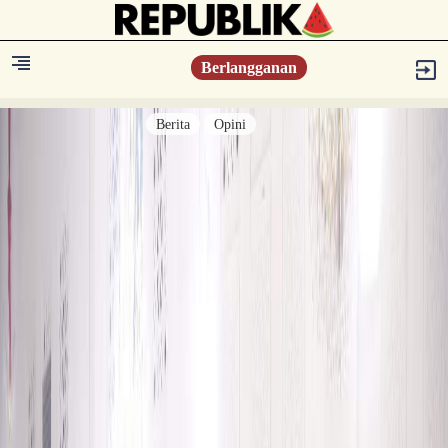
Berlangganan
Berita
Opini
Berita
Islam Digest
Hikmah
Opini
Konsultasi Syariah
Resonansi