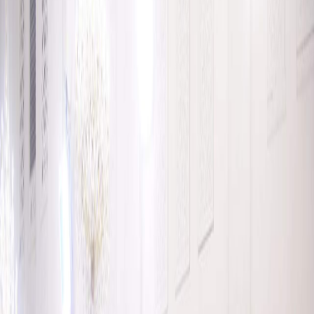
Sejarah
Lensa
Iqtishodia
Sastra
Literasi Umat