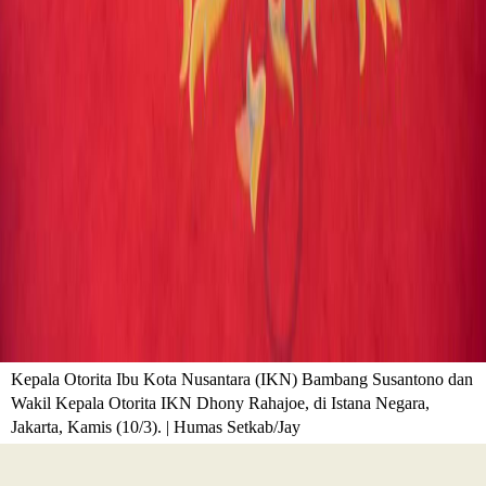
Kepala Otorita Ibu Kota Nusantara (IKN) Bambang Susantono dan
Wakil Kepala Otorita IKN Dhony Rahajoe, di Istana Negara,
Jakarta, Kamis (10/3). | Humas Setkab/Jay