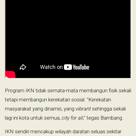
Program IKN tidak semata-mata membangun fisik sekali
tetapi membangun kerekatan sosial. "Kerekatan
masyarakat yang dinamis, yang
vibrant
sehingga sekali
lagi ini kota untuk semua,
city for all
," tegas Bambang.
IKN sendiri mencakup wilayah daratan seluas sekitar