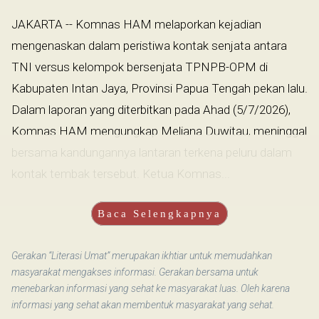
JAKARTA -- Komnas HAM melaporkan kejadian
mengenaskan dalam peristiwa kontak senjata antara
TNI versus kelompok bersenjata TPNPB-OPM di
Kabupaten Intan Jaya, Provinsi Papua Tengah pekan lalu.
Dalam laporan yang diterbitkan pada Ahad (5/7/2026),
Komnas HAM mengungkap Meliana Duwitau, meninggal
bersama kandungannya lantaran terkena peluru dalam
kontak tembak tersebut. Ketua Komnas...
Baca Selengkapnya
Gerakan “Literasi Umat” merupakan ikhtiar untuk memudahkan
masyarakat mengakses informasi. Gerakan bersama untuk
menebarkan informasi yang sehat ke masyarakat luas. Oleh karena
informasi yang sehat akan membentuk masyarakat yang sehat.