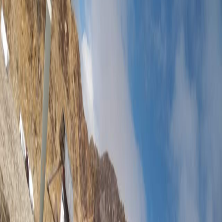
Sejarah
Lensa
Iqtishodia
Sastra
Literasi Umat