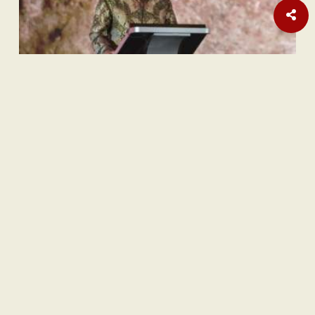
Sastra
Hujan Teralhir