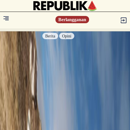
Berlangganan
Berita
Opini
Berita
Islam Digest
Hikmah
Opini
Konsultasi Syariah
Resonansi