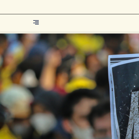
Berita
Islam Digest
Hikmah
Opini
Konsultasi Syariah
Resonansi