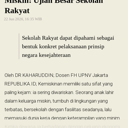
Miskin: Ujian Besar Sekolah
Rakyat
22 Jun 2026, 16:35 WIB
Sekolah Rakyat dapat dipahami sebagai
bentuk konkret pelaksanaan prinsip
negara kesejahteraan
Oleh DR KAHARUDDIN; Dosen FH UPNV Jakarta
REPUBLIKA.ID; Kemiskinan memiliki satu sifat yang
paling kejam: ia sering diwariskan. Seorang anak lahir
dalam keluarga miskin, tumbuh di lingkungan yang
terbatas, bersekolah dengan fasilitas seadanya, lalu
memasuki dunia kerja dengan keterampilan yang minim.
Ketika dewasa, ia berhadapan dengan peluang ekonomi