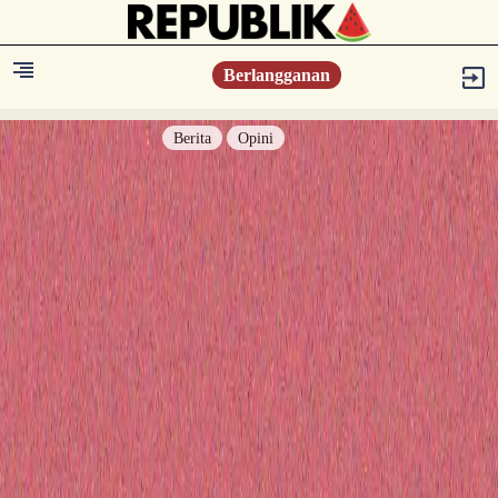
Berlangganan
Berita
Opini
Berita
Islam Digest
Hikmah
Opini
Konsultasi Syariah
Resonansi