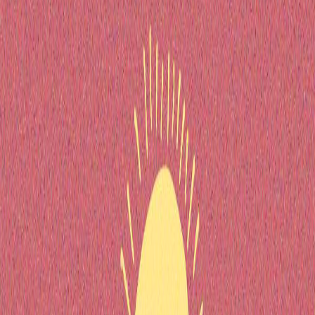
Sejarah
Lensa
Iqtishodia
Sastra
Literasi Umat