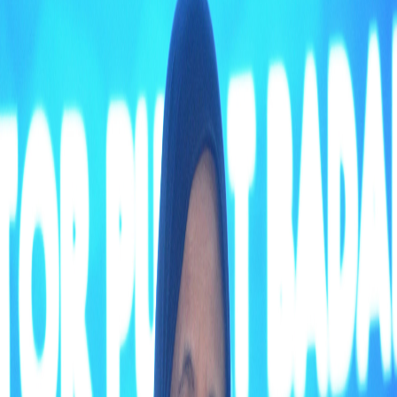
Sejarah
Lensa
Iqtishodia
Sastra
Literasi Umat