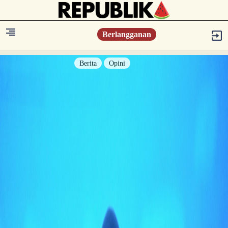
Berlangganan
Berita
Opini
Berita
Islam Digest
Hikmah
Opini
Konsultasi Syariah
Resonansi