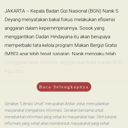
JAKARTA -- Kepala Badan Gizi Nasional (BGN) Nanik S
Deyang menyatakan bakal fokus melakukan efisiensi
anggaran dalam kepemimpinannya. Sosok yang
menggantikan Dadan Hindayana itu akan berupaya
memperbaiki tata kelola program Makan Bergizi Gratis
(MBG) agar lebih tepat sasaran. Nanik mengaku telah
menggelar rapat pimpinan dengan dua Wakil Kepala BGN,
Agustina...
Baca Selengkapnya
Gerakan “Literasi Umat” merupakan ikhtiar untuk memudahkan
masyarakat mengakses informasi. Gerakan bersama untuk
menebarkan informasi yang sehat ke masyarakat luas. Oleh karena
informasi yang sehat akan membentuk masyarakat yang sehat.