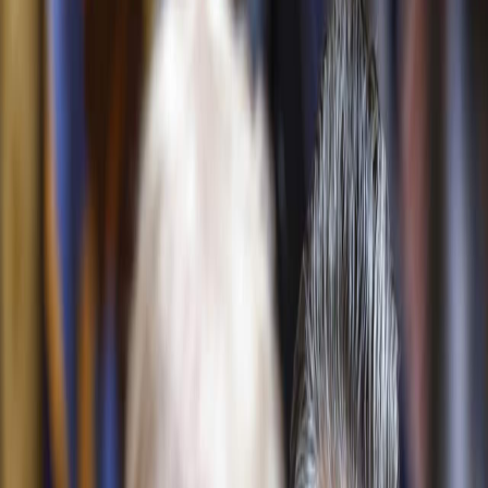
Sejarah
Lensa
Iqtishodia
Sastra
Literasi Umat