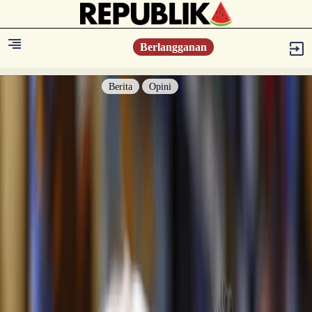
Berlangganan
Berita
Opini
Berita
Islam Digest
Hikmah
Opini
Konsultasi Syariah
Resonansi