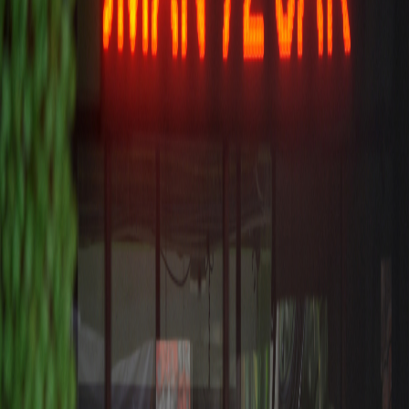
Sejarah
Lensa
Iqtishodia
Sastra
Literasi Umat