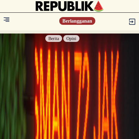
Berlangganan
Berita
Opini
Berita
Islam Digest
Hikmah
Opini
Konsultasi Syariah
Resonansi