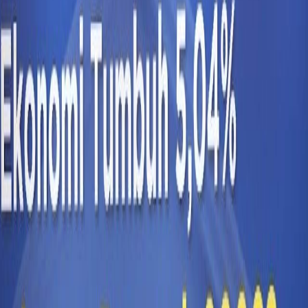
Sejarah
Lensa
Iqtishodia
Sastra
Literasi Umat