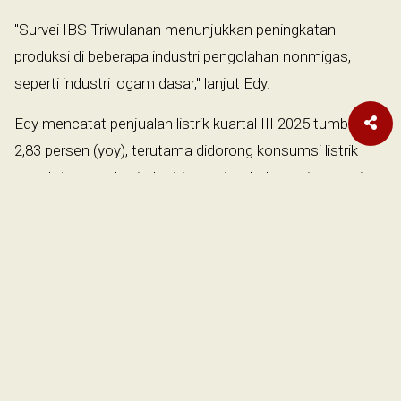
"Survei IBS Triwulanan menunjukkan peningkatan
produksi di beberapa industri pengolahan nonmigas,
seperti industri logam dasar," lanjut Edy.
Edy mencatat penjualan listrik kuartal III 2025 tumbuh
2,83 persen (yoy), terutama didorong konsumsi listrik
rumah tangga dan industri yang tumbuh masing-masing
0,76 persen dan 3,23 persen (yoy).
Gerakan “Literasi Umat” merupakan ikhtiar untuk memudahkan
masyarakat mengakses informasi. Gerakan bersama untuk
menebarkan informasi yang sehat ke masyarakat luas. Oleh karena
informasi yang sehat akan membentuk masyarakat yang sehat.
Donasi Literasi Umat