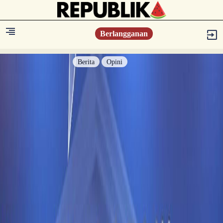
Berlangganan
Berita
Opini
Berita
Islam Digest
Hikmah
Opini
Konsultasi Syariah
Resonansi