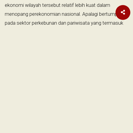
ekonomi wilayah tersebut relatif lebih kuat dalam
menopang perekonomian nasional. Apalagi bertumpu
pada sektor perkebunan dan pariwisata yang termasuk
sektor padat karya, sehingga mampu menyerap banyak
tenaga kerja.
Gerakan “Literasi Umat” merupakan ikhtiar untuk memudahkan
masyarakat mengakses informasi. Gerakan bersama untuk
menebarkan informasi yang sehat ke masyarakat luas. Oleh karena
informasi yang sehat akan membentuk masyarakat yang sehat.
Donasi Literasi Umat
Terkait