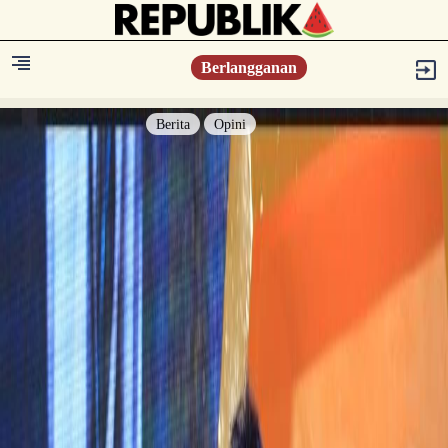
Berlangganan
Berita
Opini
Berita
Islam Digest
Hikmah
Opini
Konsultasi Syariah
Resonansi