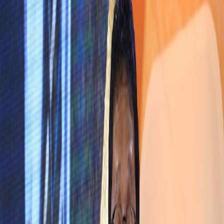
Sejarah
Lensa
Iqtishodia
Sastra
Literasi Umat