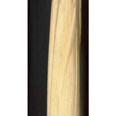
Sejarah
Lensa
Iqtishodia
Sastra
Literasi Umat