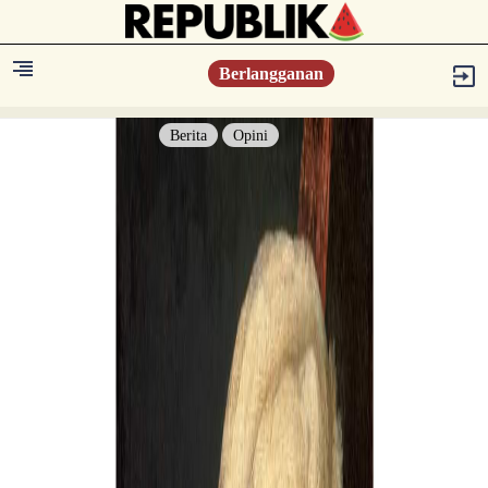
Berlangganan
Berita
Opini
Berita
Islam Digest
Hikmah
Opini
Konsultasi Syariah
Resonansi