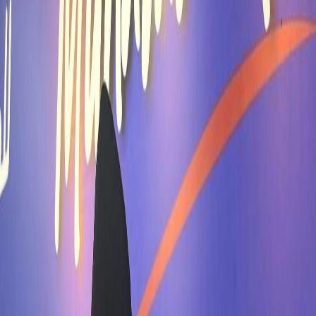
Sejarah
Lensa
Iqtishodia
Sastra
Literasi Umat