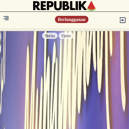
Berlangganan
Berita
Opini
Berita
Islam Digest
Hikmah
Opini
Konsultasi Syariah
Resonansi