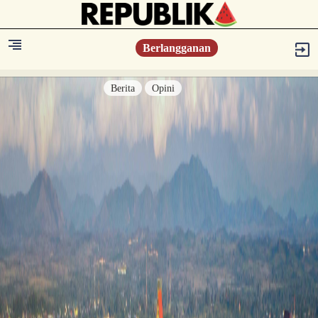
Berlangganan
Berita
Opini
Berita
Islam Digest
Hikmah
Opini
Konsultasi Syariah
Resonansi