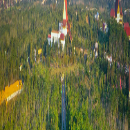
Sejarah
Lensa
Iqtishodia
Sastra
Literasi Umat