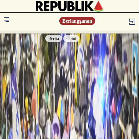
Berlangganan
Berita
Opini
Berita
Islam Digest
Hikmah
Opini
Konsultasi Syariah
Resonansi