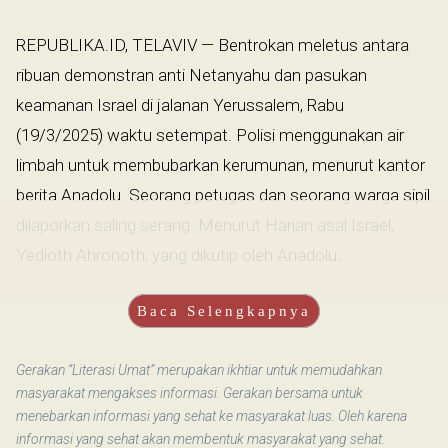
REPUBLIKA.ID, TELAVIV — Bentrokan meletus antara
ribuan demonstran anti Netanyahu dan pasukan
keamanan Israel di jalanan Yerussalem, Rabu
(19/3/2025) waktu setempat. Polisi menggunakan air
limbah untuk membubarkan kerumunan, menurut kantor
berita Anadolu. Seorang petugas dan seorang warga sipil
dilaporkan saling serang. Menurut Harian asal Israel,
Yedioth Ahronoth, yang dikutip oleh Anadolu,...
Baca Selengkapnya
Gerakan “Literasi Umat” merupakan ikhtiar untuk memudahkan
masyarakat mengakses informasi. Gerakan bersama untuk
menebarkan informasi yang sehat ke masyarakat luas. Oleh karena
informasi yang sehat akan membentuk masyarakat yang sehat.