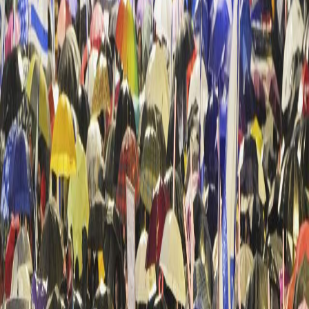
Sejarah
Lensa
Iqtishodia
Sastra
Literasi Umat