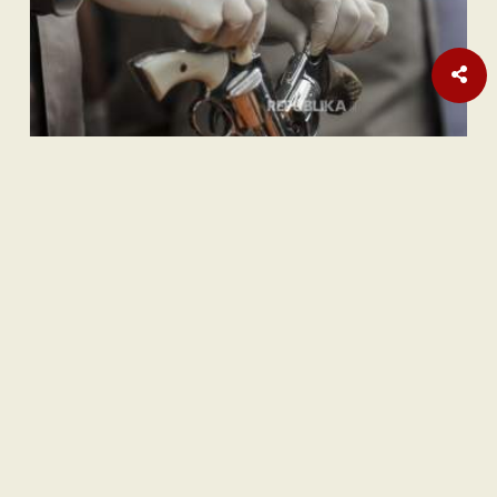
Internasional
Pembebasan Al-Aqsa Syaratkan Persatuan Negara Muslim