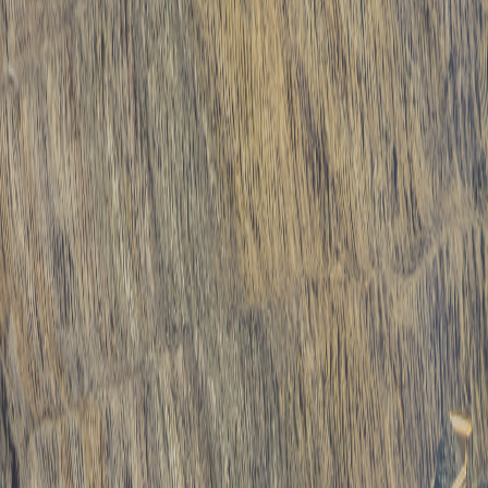
Sejarah
Lensa
Iqtishodia
Sastra
Literasi Umat