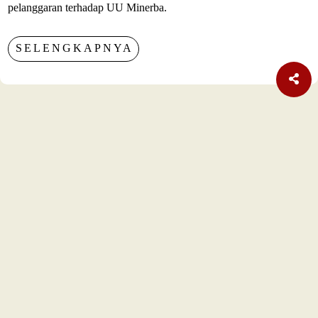
pelanggaran terhadap UU Minerba.
SELENGKAPNYA
TERBARU
Internasional
Pakta Pertahanan Turki, Saudi, Pakistan Diteken