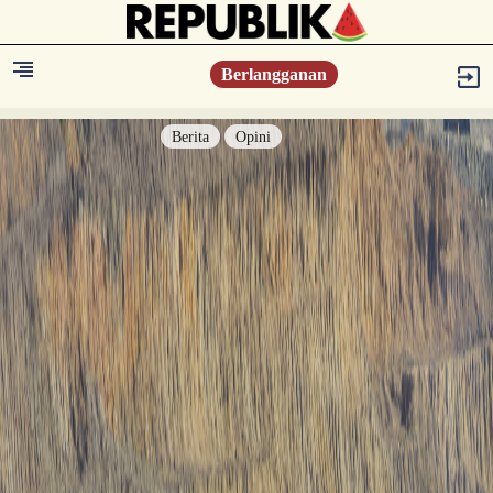
Berlangganan
Berita
Opini
Berita
Islam Digest
Hikmah
Opini
Konsultasi Syariah
Resonansi