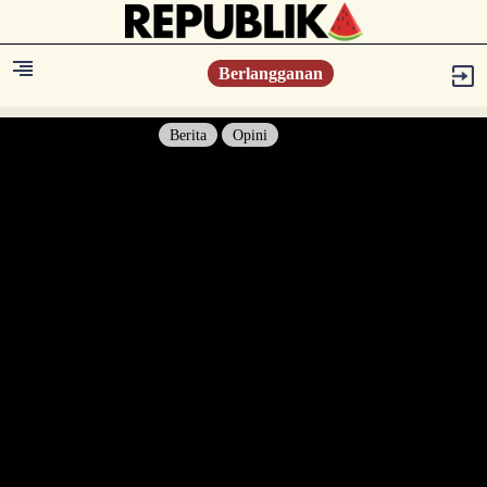
Berlangganan
Berita
Opini
Berita
Islam Digest
Hikmah
Opini
Konsultasi Syariah
Resonansi