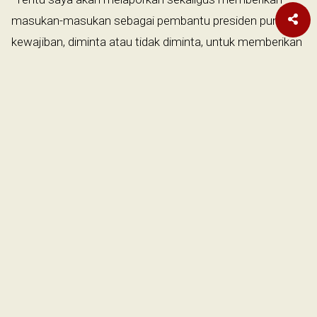
masukan-masukan sebagai pembantu presiden punya
kewajiban, diminta atau tidak diminta, untuk memberikan
masukan yang baik. Karena semangatnya adalah kita
menjadi lebih fokus, serius, dan memiliki kapasitas untuk
menangani berbagai masalah air,” kata AHY.