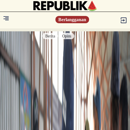
Berlangganan
Berita
Opini
Berita
Islam Digest
Hikmah
Opini
Konsultasi Syariah
Resonansi