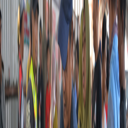
Sejarah
Lensa
Iqtishodia
Sastra
Literasi Umat