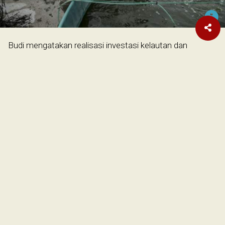
Budi mengatakan realisasi investasi kelautan dan
perikanan mencapai Rp 12,07 triliun pada 2023. Jumlah ini
meningkat 38,02 persen dibanding tahun sebelumnya
sebesar Rp8,75 triliun. Budi menyebut pengolahan
menjadi bidang usaha terbesar dalam menyerap
investasi (38,56 persen) disusul budi daya (26,63 persen),
perdagangan (20,25 persen), penangkapan (12,41 persen)
dan jasa perikanan (1,97 persen).
Sebelumnya, Menteri Kelautan dan Perikanan Sakti
Wahyu Trenggono mengaku tengah bersiap
merencanakan pembangunan infrastruktur berupa data
terintegrasi. Data ini bisa dimanfaatkan untuk