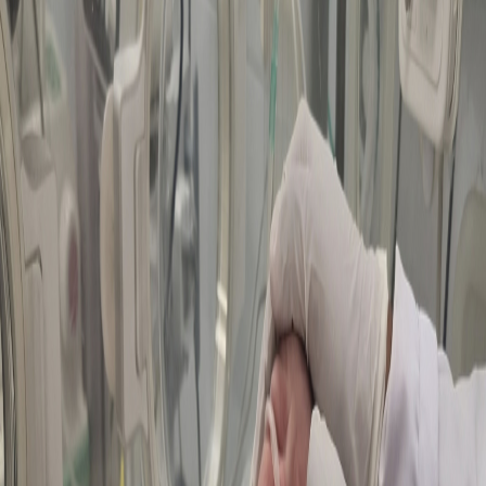
Sejarah
Lensa
Iqtishodia
Sastra
Literasi Umat