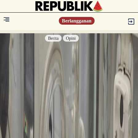
Berlangganan
Berita
Opini
Berita
Islam Digest
Hikmah
Opini
Konsultasi Syariah
Resonansi