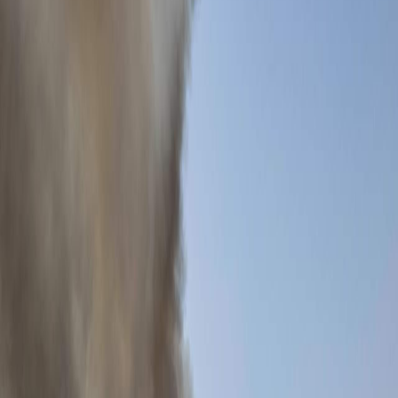
Sejarah
Lensa
Iqtishodia
Sastra
Literasi Umat