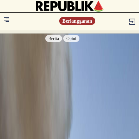
Berlangganan
Berita
Opini
Berita
Islam Digest
Hikmah
Opini
Konsultasi Syariah
Resonansi