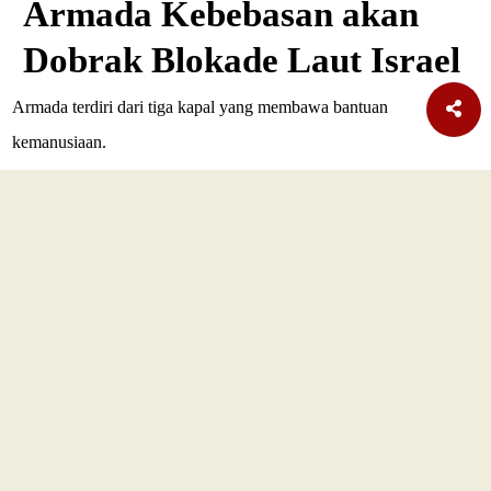
Armada Kebebasan akan
Dobrak Blokade Laut Israel
Armada terdiri dari tiga kapal yang membawa bantuan
kemanusiaan.
SELENGKAPNYA
TERBARU
Nasional
Era AI Makin Cepat, Burhanuddin Abdullah Ingatkan
Pelajaran dari Reformasi Perbankan