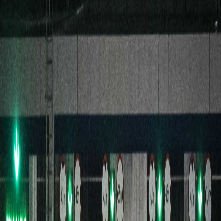
Sejarah
Lensa
Iqtishodia
Sastra
Literasi Umat