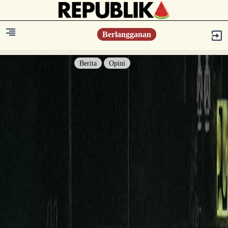
Berlangganan
Berita
Opini
Berita
Islam Digest
Hikmah
Opini
Konsultasi Syariah
Resonansi