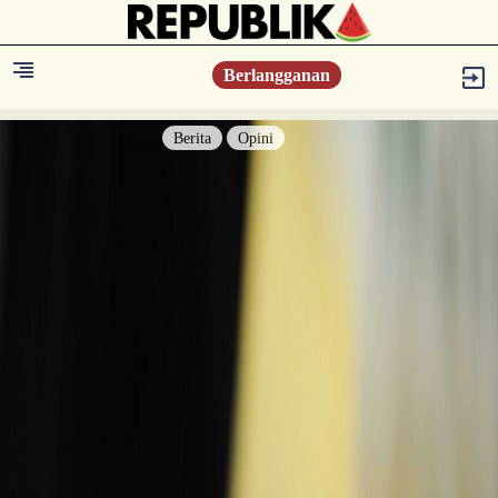
Berlangganan
Berita
Opini
Berita
Islam Digest
Hikmah
Opini
Konsultasi Syariah
Resonansi