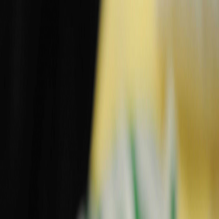
Sejarah
Lensa
Iqtishodia
Sastra
Literasi Umat