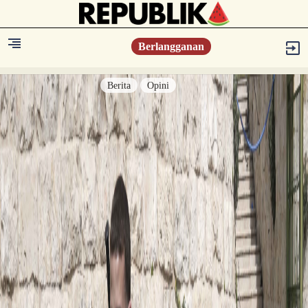
Berlangganan
Berita
Opini
Berita
Islam Digest
Hikmah
Opini
Konsultasi Syariah
Resonansi