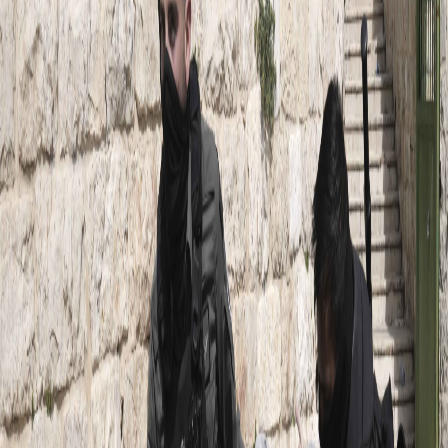
Sejarah
Lensa
Iqtishodia
Sastra
Literasi Umat