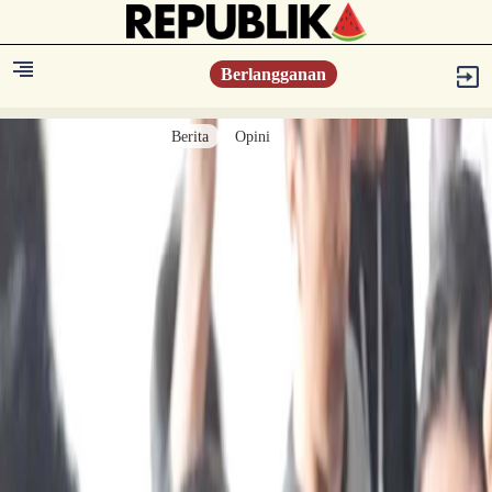
Berlangganan
Berita
Opini
Berita
Islam Digest
Hikmah
Opini
Konsultasi Syariah
Resonansi