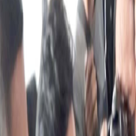
Sejarah
Lensa
Iqtishodia
Sastra
Literasi Umat