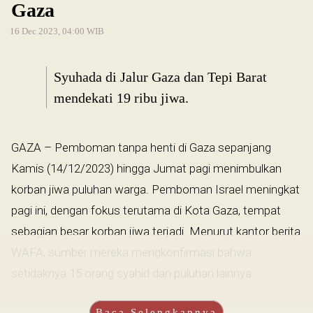
Gaza
16 Dec 2023, 04:00 WIB
Syuhada di Jalur Gaza dan Tepi Barat
mendekati 19 ribu jiwa.
GAZA – Pemboman tanpa henti di Gaza sepanjang
Kamis (14/12/2023) hingga Jumat pagi menimbulkan
korban jiwa puluhan warga. Pemboman Israel meningkat
pagi ini, dengan fokus terutama di Kota Gaza, tempat
sebagian besar korban jiwa terjadi. Menurut kantor berita
WAFA, sumber mereka mengkonfirmasi bahwa
setidaknya 15 orang syahid dan puluhan lainnya...
Baca Selengkapnya