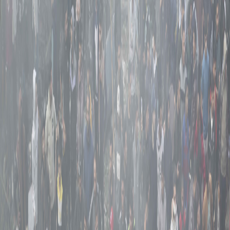
Sejarah
Lensa
Iqtishodia
Sastra
Literasi Umat