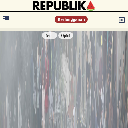
Berlangganan
Berita
Opini
Berita
Islam Digest
Hikmah
Opini
Konsultasi Syariah
Resonansi