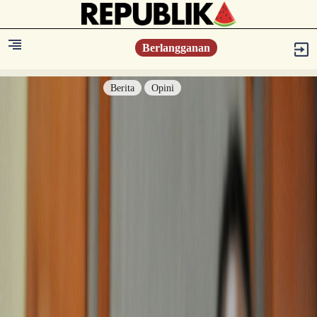
Berlangganan
Berita
Opini
Berita
Islam Digest
Hikmah
Opini
Konsultasi Syariah
Resonansi