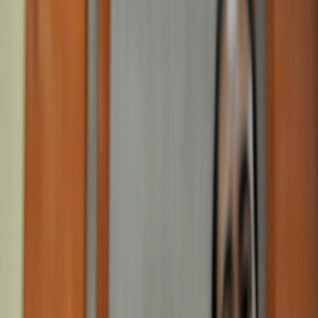
Sejarah
Lensa
Iqtishodia
Sastra
Literasi Umat