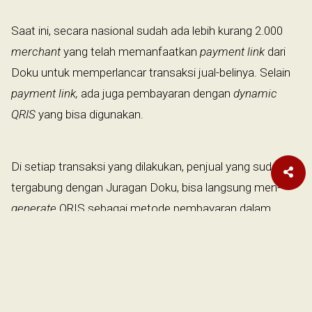
Saat ini, secara nasional sudah ada lebih kurang 2.000
merchant
yang telah memanfaatkan
payment link
dari
Doku untuk memperlancar transaksi jual-belinya. Selain
payment link,
ada juga pembayaran dengan
dynamic
QRIS
yang bisa digunakan.
Di setiap transaksi yang dilakukan, penjual yang sudah
tergabung dengan Juragan Doku, bisa langsung men-
generate
QRIS sebagai metode pembayaran dalam
menyelesaikan transaksi. Pembeli pun tinggal membayar
melalui akun bank atau dompet digital yang dimiliki.
Irfan meyakini, potensi pembayaran digital, khususnya
yang berfokus pada UMKM masih begitu besar. “Saat ini,