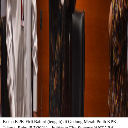
Ketua KPK Firli Bahuri (tengah) di Gedung Merah Putih KPK,
Jakarta, Rabu (5/5/2021). | Indrianto Eko Suwarso/ANTARA