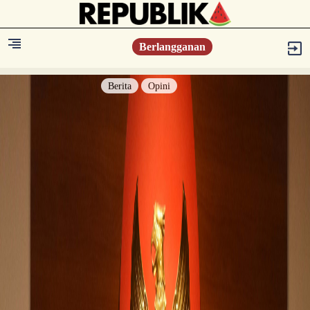
Berlangganan
Berita
Opini
Berita
Islam Digest
Hikmah
Opini
Konsultasi Syariah
Resonansi