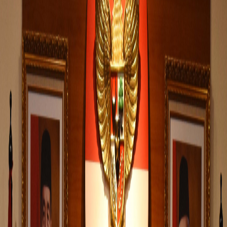
Sejarah
Lensa
Iqtishodia
Sastra
Literasi Umat