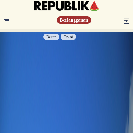
Berlangganan
Berita
Opini
Berita
Islam Digest
Hikmah
Opini
Konsultasi Syariah
Resonansi