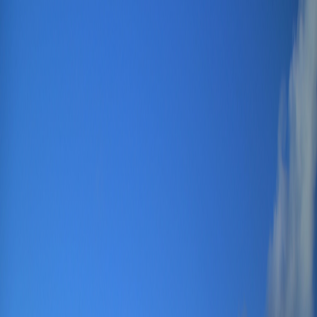
Sejarah
Lensa
Iqtishodia
Sastra
Literasi Umat