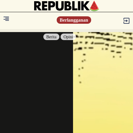
Berlangganan
Berita
Opini
Berita
Islam Digest
Hikmah
Opini
Konsultasi Syariah
Resonansi