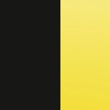
Sejarah
Lensa
Iqtishodia
Sastra
Literasi Umat