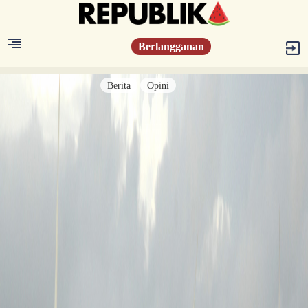
Berlangganan
Berita
Opini
Berita
Islam Digest
Hikmah
Opini
Konsultasi Syariah
Resonansi