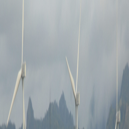
Sejarah
Lensa
Iqtishodia
Sastra
Literasi Umat