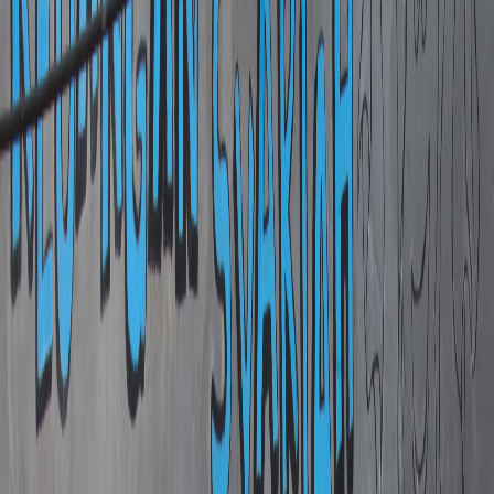
Sejarah
Lensa
Iqtishodia
Sastra
Literasi Umat