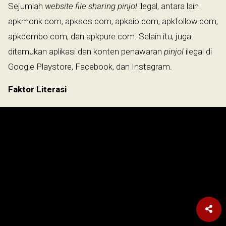
Sejumlah
website file sharing
pinjol
ilegal, antara lain
apkmonk.com, apksos.com, apkaio.com, apkfollow.com,
apkcombo.com, dan apkpure.com. Selain itu, juga
ditemukan aplikasi dan konten penawaran
pinjol
ilegal di
Google Playstore, Facebook, dan Instagram.
Faktor Literasi