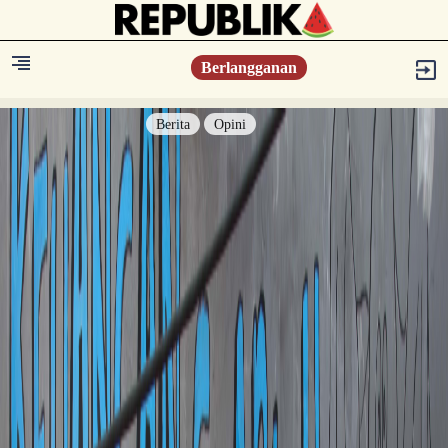
Berlangganan
Berita
Opini
Berita
Islam Digest
Hikmah
Opini
Konsultasi Syariah
Resonansi