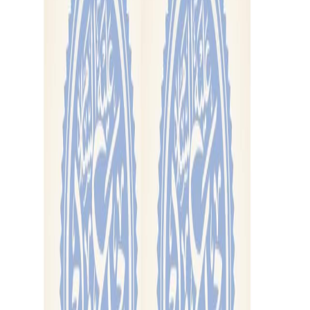
Sejarah
Lensa
Iqtishodia
Sastra
Literasi Umat