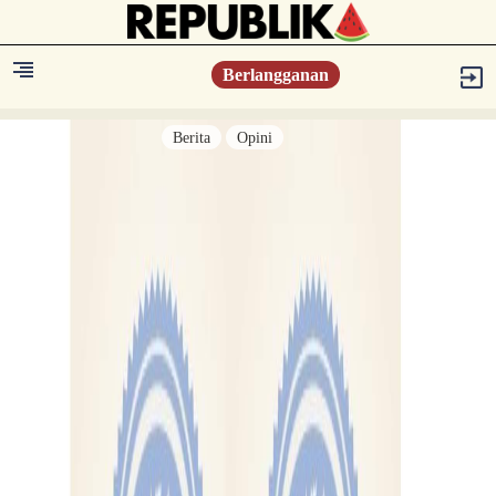
Berlangganan
Berita
Opini
Berita
Islam Digest
Hikmah
Opini
Konsultasi Syariah
Resonansi