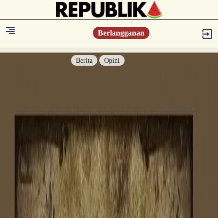
Berlangganan
Berita
Opini
Berita
Islam Digest
Hikmah
Opini
Konsultasi Syariah
Resonansi