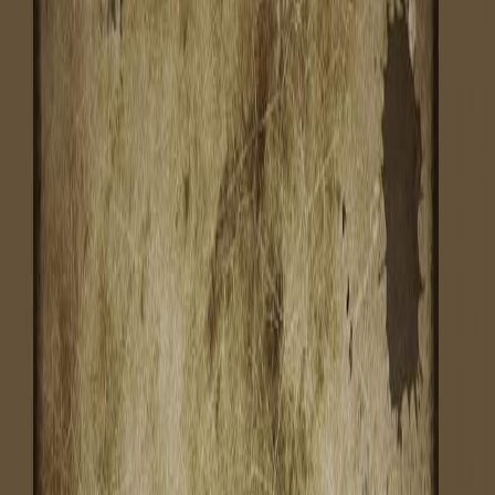
Sejarah
Lensa
Iqtishodia
Sastra
Literasi Umat