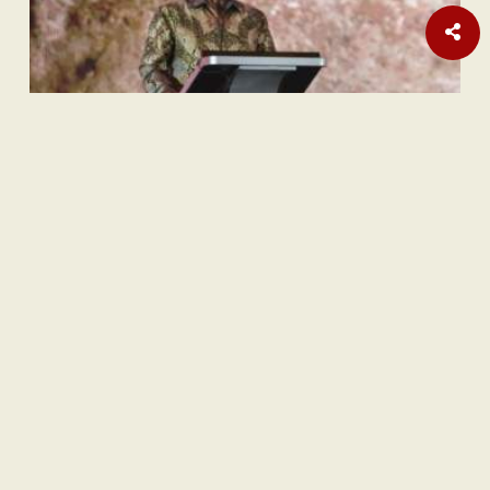
Sastra
Hujan Teralhir