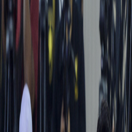
Sejarah
Lensa
Iqtishodia
Sastra
Literasi Umat