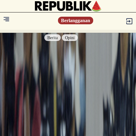
Berlangganan
Berita
Opini
Berita
Islam Digest
Hikmah
Opini
Konsultasi Syariah
Resonansi