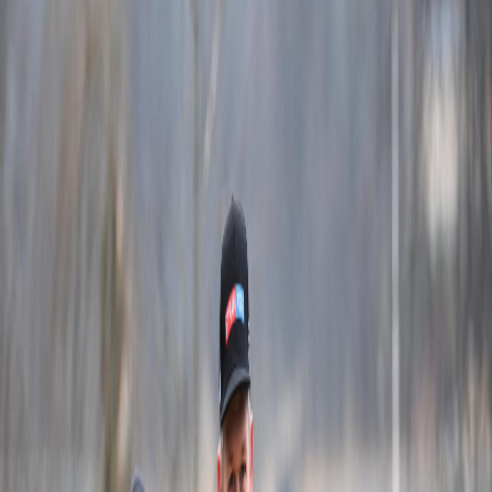
Sejarah
Lensa
Iqtishodia
Sastra
Literasi Umat