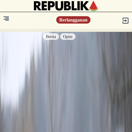
Berlangganan
Berita
Opini
Berita
Islam Digest
Hikmah
Opini
Konsultasi Syariah
Resonansi