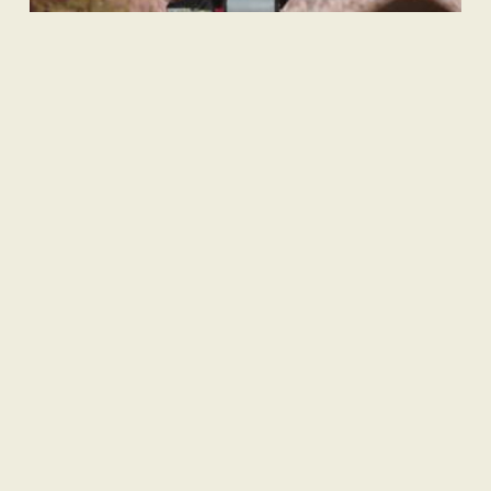
Sastra
Hujan Teralhir
Sastra
Satu Rimba Dua Dara