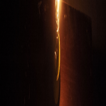
Sejarah
Lensa
Iqtishodia
Sastra
Literasi Umat