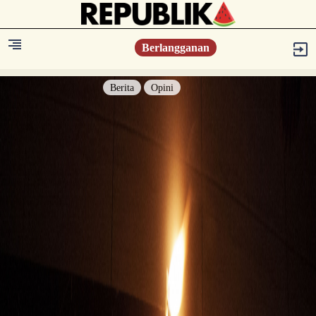
Berlangganan
Berita
Opini
Berita
Islam Digest
Hikmah
Opini
Konsultasi Syariah
Resonansi