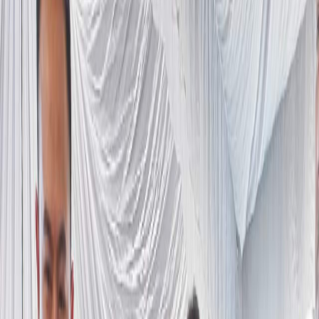
Sejarah
Lensa
Iqtishodia
Sastra
Literasi Umat