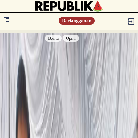
Berlangganan
Berita
Opini
Berita
Islam Digest
Hikmah
Opini
Konsultasi Syariah
Resonansi