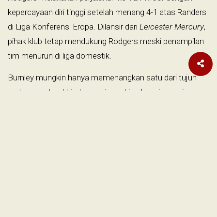
kepercayaan diri tinggi setelah menang 4-1 atas Randers
di Liga Konferensi Eropa. Dilansir dari
Leicester Mercury
,
pihak klub tetap mendukung Rodgers meski penampilan
tim menurun di liga domestik.
Burnley mungkin hanya memenangkan satu dari tujuh
pertemuan terakhir dengan juara Liga Inggris musim
2015/2016 tersebut. Namun, dua pertemuan terakhir
berakhir lebih baik, termasuk imbang 2-2 di King Power
pada September 2021.
Burnley belum bisa memainkan penyerang Matej Vydra
yang baru saja menjalani operasi hernia. John Berg
Gudmundsson juga tak akan kembali dalam waktu dekat.
Erik Pieters mengalami cedera sehingga Charlie Taylor
yang duduk di bangku cadangan di Selhurst Park