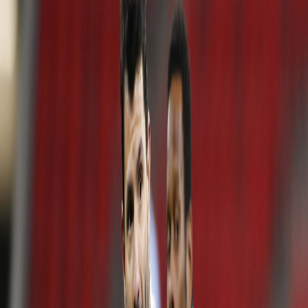
Sejarah
Lensa
Iqtishodia
Sastra
Literasi Umat