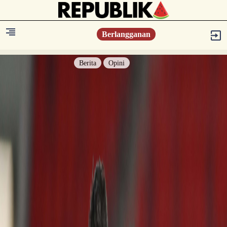
Berlangganan
Berita
Opini
Berita
Islam Digest
Hikmah
Opini
Konsultasi Syariah
Resonansi