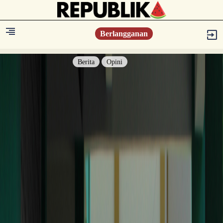
Berlangganan
Berita
Opini
Berita
Islam Digest
Hikmah
Opini
Konsultasi Syariah
Resonansi