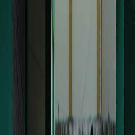
Sejarah
Lensa
Iqtishodia
Sastra
Literasi Umat