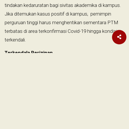
tindakan kedaruratan bagi sivitas akademika di kampus.
Jika ditemukan kasus positif di kampus, pemimpin
perguruan tinggi harus menghentikan sementara PTM
terbatas di area terkonfirmasi Covid-19 hingga kondisi
terkendali.
Terkendala Perizinan
Ketua Asosiasi Perguruan Tinggi Swasta Indonesia
(APTISI), Budi Djatmiko, mengungkapkan, saat ini belum
ada perguruan tinggi swasta (PTS) yang melakukan
pembelajaran tatap muka (PTM) terbatas. Ada tiga
kendala utama yang dihadapi oleh PTS dalam menggelar
PTM terbatas, dua di antaranya berkaitan dengan
perizinan pelaksanaan PTM terbatas.