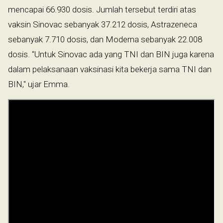
mencapai 66.930 dosis. Jumlah tersebut terdiri atas
vaksin Sinovac sebanyak 37.212 dosis, Astrazeneca
sebanyak 7.710 dosis, dan Moderna sebanyak 22.008
dosis. "Untuk Sinovac ada yang TNI dan BIN juga karena
dalam pelaksanaan vaksinasi kita bekerja sama TNI dan
BIN," ujar Emma.