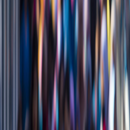
Sejarah
Lensa
Iqtishodia
Sastra
Literasi Umat