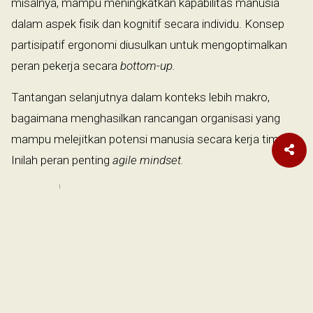
misalnya, mampu meningkatkan kapabilitas manusia
dalam aspek fisik dan kognitif secara individu. Konsep
partisipatif ergonomi diusulkan untuk mengoptimalkan
peran pekerja secara
bottom-up.
Tantangan selanjutnya dalam konteks lebih makro,
bagaimana menghasilkan rancangan organisasi yang
mampu melejitkan potensi manusia secara kerja tim.
Inilah peran penting
agile mindset.
Pemimpin harus memastikan nilai
pembelajaran lebih besar daripada
biaya pembelajaran dan proses
pembelajaran dilaksanakan secara
efektif dan efisien.