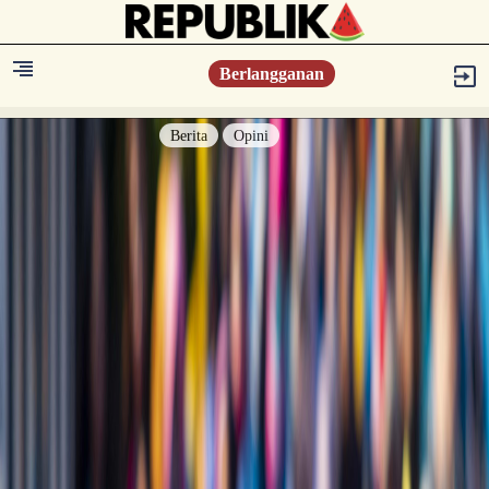
Berlangganan
Berita
Opini
Berita
Islam Digest
Hikmah
Opini
Konsultasi Syariah
Resonansi