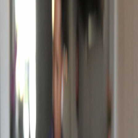
Sejarah
Lensa
Iqtishodia
Sastra
Literasi Umat