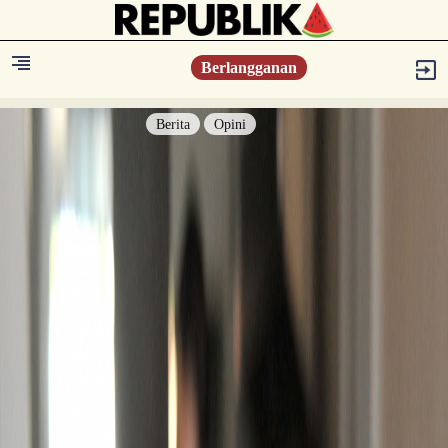
Berlangganan
Berita
Opini
Berita
Islam Digest
Hikmah
Opini
Konsultasi Syariah
Resonansi