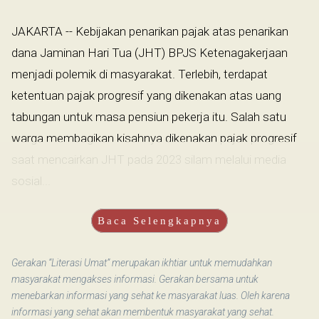
JAKARTA -- Kebijakan penarikan pajak atas penarikan
dana Jaminan Hari Tua (JHT) BPJS Ketenagakerjaan
menjadi polemik di masyarakat. Terlebih, terdapat
ketentuan pajak progresif yang dikenakan atas uang
tabungan untuk masa pensiun pekerja itu. Salah satu
warga membagikan kisahnya dikenakan pajak progresif
saat mencairkan JHT pada 2023 silam melalui media
sosial...
Baca Selengkapnya
Gerakan “Literasi Umat” merupakan ikhtiar untuk memudahkan
masyarakat mengakses informasi. Gerakan bersama untuk
menebarkan informasi yang sehat ke masyarakat luas. Oleh karena
informasi yang sehat akan membentuk masyarakat yang sehat.