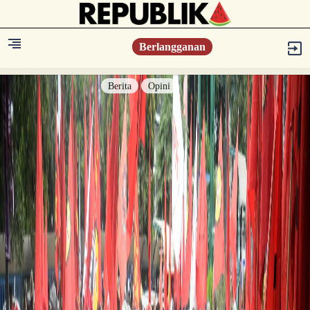
Berlangganan
Berita
Opini
Berita
Islam Digest
Hikmah
Opini
Konsultasi Syariah
Resonansi