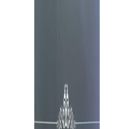
Sejarah
Lensa
Iqtishodia
Sastra
Literasi Umat