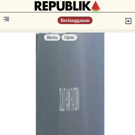
Berlangganan
Berita
Opini
Berita
Islam Digest
Hikmah
Opini
Konsultasi Syariah
Resonansi