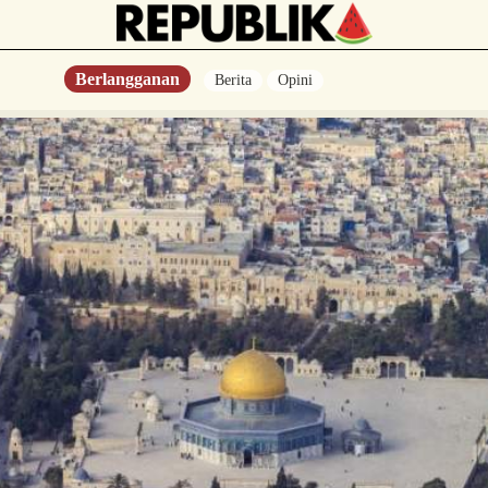
Berlangganan
Berita
Opini