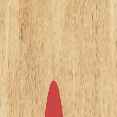
Sejarah
Lensa
Iqtishodia
Sastra
Literasi Umat