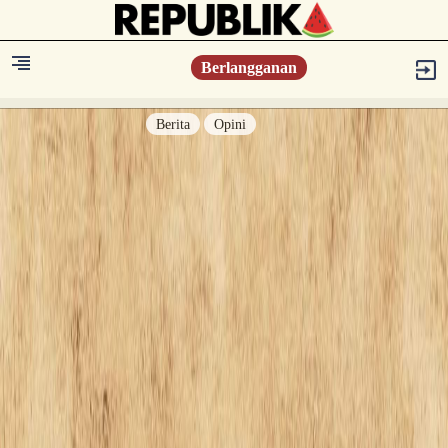
Berlangganan
Berita
Opini
Berita
Islam Digest
Hikmah
Opini
Konsultasi Syariah
Resonansi