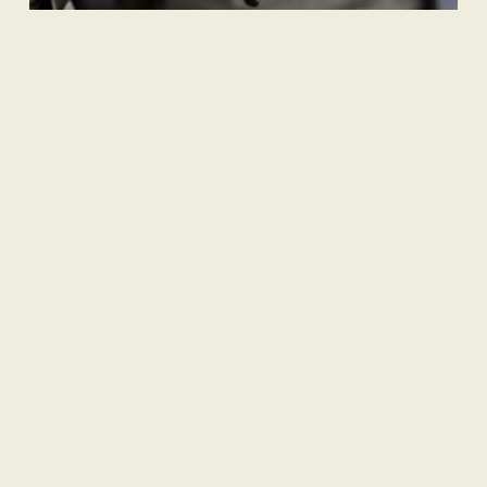
Internasional
Pembebasan Al-Aqsa Syaratkan Persatuan Negara Muslim
Nasional
| Berlangganan
Hak Pasien Peserta JKN dan Mendesaknya Pembenahan
Sistem