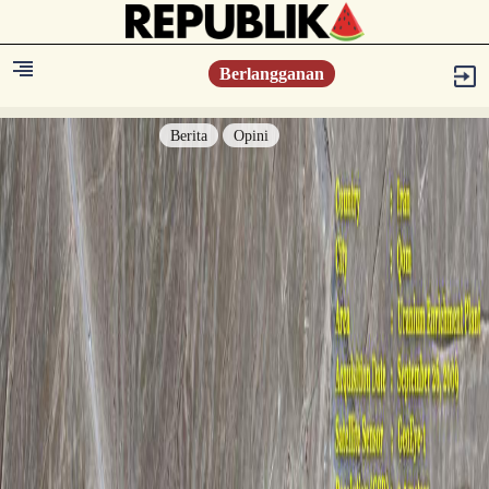
Berlangganan
Berita
Opini
Berita
Islam Digest
Hikmah
Opini
Konsultasi Syariah
Resonansi