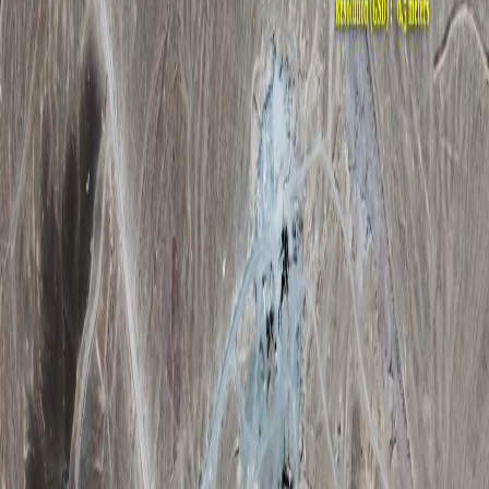
Sejarah
Lensa
Iqtishodia
Sastra
Literasi Umat