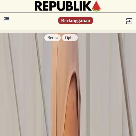
Berlangganan
Berita
Opini
Berita
Islam Digest
Hikmah
Opini
Konsultasi Syariah
Resonansi