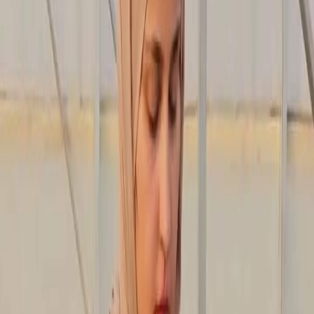
Sejarah
Lensa
Iqtishodia
Sastra
Literasi Umat