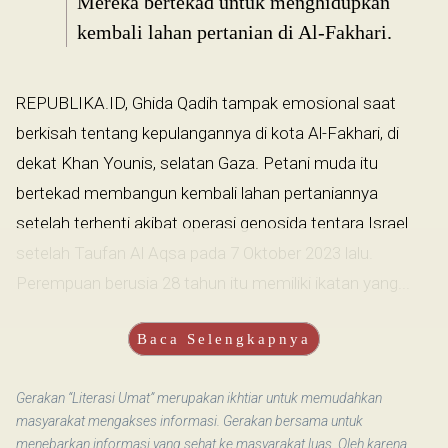
Mereka bertekad untuk menghidupkan
kembali lahan pertanian di Al-Fakhari.
REPUBLIKA.ID, Ghida Qadih tampak emosional saat
berkisah tentang kepulangannya di kota Al-Fakhari, di
dekat Khan Younis, selatan Gaza. Petani muda itu
bertekad membangun kembali lahan pertaniannya
setelah terhenti akibat operasi genosida tentara Israel
setelah Taufan Al Aqsa pada 7 Oktober 2023 lalu.
Perempuan berusia 28 tahun itu memiliki ikatan yang...
Baca Selengkapnya
Gerakan “Literasi Umat” merupakan ikhtiar untuk memudahkan
masyarakat mengakses informasi. Gerakan bersama untuk
menebarkan informasi yang sehat ke masyarakat luas. Oleh karena